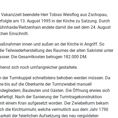
e Vakanzzeit beendete Herr Tobias Weisflog aus Zschopau,
rfolgte am 13. August 1995 in der Kirche zu Satzung. Durch
 Kühnhaide/Reitzenhain endete damit die seit dem 24. August
chen Einschnitt.
maßnahmen innen und außen an der Kirche in Angriff. So
ie Teilwiederherstellung des Raumes der alten Sakristei unter
asser. Die Gesamtkosten betrugen 182.000 DM.
enst sich noch umfangreicher gestaltete.
tion der Turmkuppel schnellstens behoben werden müssen. Da
erne bis auf die Oberkante der Turmzwiebel manuell
ndegliedern, Bauleuten und Gästen. Die Öffnung erwies sich
efertigt. Nach der Sanierung der Turmtragekonstruktion
t mit einem Kran aufgesetzt worden. Der Zwiebelturm bekam
uch die Kirchturmuhr, welche vermutlich aus dem Jahr 1790
rkeit der feierlichen Aufsetzung des neu vergoldeten