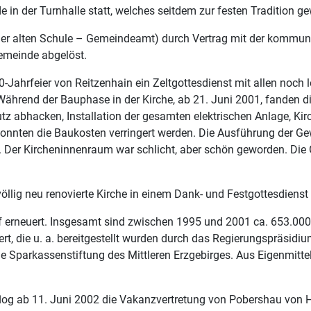
n der Turnhalle statt, welches seitdem zur festen Tradition ge
er alten Schule – Gemeindeamt) durch Vertrag mit der kommun
emeinde abgelöst.
-Jahrfeier von Reitzenhain ein Zeltgottesdienst mit allen noch 
ährend der Bauphase in der Kirche, ab 21. Juni 2001, fanden die 
 Putz abhacken, Installation der gesamten elektrischen Anlage, 
 konnten die Baukosten verringert werden. Die Ausführung der Ge
 Der Kircheninnenraum war schlicht, aber schön geworden. Die 
lig neu renovierte Kirche in einem Dank- und Festgottesdienst 
f erneuert. Insgesamt sind zwischen 1995 und 2001 ca. 653.0
rt, die u. a. bereitgestellt wurden durch das Regierungspräsidi
 Sparkassenstiftung des Mittleren Erzgebirges. Aus Eigenmitte
og ab 11. Juni 2002 die Vakanzvertretung von Pobershau von H