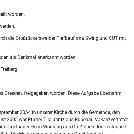
eilt worden.
werden.
urch die Großrückerswalder Tiefbaufirma Swing und CUT mit
esden als Denkmal anerkannt worden.
Freiberg.
aus Dresden, freigegeben worden. Diese Aufgabe übernahm
eptember 20A4 in unserer Kirche durch die Gemeinde, den
ust 2005 war Pfarrer Tilo Jantz aus Rübenau Vakanzvertreter
 vom Orgelbauer Herrn Wünning aus Großolbersdorf restauriert
00 €. Die Weihe der neu gestalteten Orgel fand im