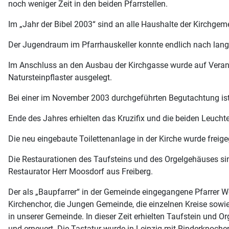
noch weniger Zeit in den beiden Pfarrstellen.
Im „Jahr der Bibel 2003“ sind an alle Haushalte der Kirchge
Der Jugendraum im Pfarrhauskeller konnte endlich nach lang
Im Anschluss an den Ausbau der Kirchgasse wurde auf Veran
Natursteinpflaster ausgelegt.
Bei einer im November 2003 durchgeführten Begutachtung ist
Ende des Jahres erhielten das Kruzifix und die beiden Leucht
Die neu eingebaute Toilettenanlage in der Kirche wurde freig
Die Restaurationen des Taufsteins und des Orgelgehäuses s
Restaurator Herr Moosdorf aus Freiberg.
Der als „Baupfarrer“ in der Gemeinde eingegangene Pfarrer 
Kirchenchor, die Jungen Gemeinde, die einzelnen Kreise sowi
in unserer Gemeinde. In dieser Zeit erhielten Taufstein und 
und erneuert. Die Tastatur wurde in Leipzig mit Rinderknoche