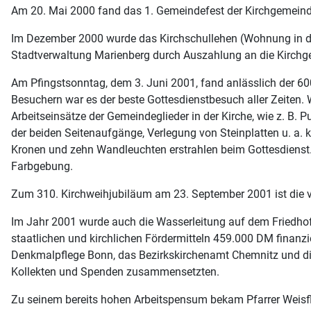
Am 20. Mai 2000 fand das 1. Gemeindefest der Kirchgemeinde i
Im Dezember 2000 wurde das Kirchschullehen (Wohnung in d
Stadtverwaltung Marienberg durch Auszahlung an die Kirchg
Am Pfingstsonntag, dem 3. Juni 2001, fand anlässlich der 600
Besuchern war es der beste Gottesdienstbesuch aller Zeiten. W
Arbeitseinsätze der Gemeindeglieder in der Kirche, wie z. B.
der beiden Seitenaufgänge, Verlegung von Steinplatten u. a.
Kronen und zehn Wandleuchten erstrahlen beim Gottesdienst.
Farbgebung.
Zum 310. Kirchweihjubiläum am 23. September 2001 ist die völ
Im Jahr 2001 wurde auch die Wasserleitung auf dem Friedho
staatlichen und kirchlichen Fördermitteln 459.000 DM finanzie
Denkmalpflege Bonn, das Bezirkskirchenamt Chemnitz und die
Kollekten und Spenden zusammensetzten.
Zu seinem bereits hohen Arbeitspensum bekam Pfarrer Weisfl