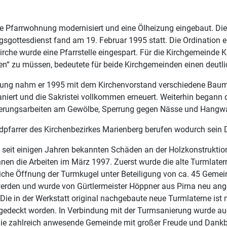
ie Pfarrwohnung modernisiert und eine Ölheizung eingebaut. Di
gottesdienst fand am 19. Februar 1995 statt. Die Ordination e
irche wurde eine Pfarrstelle eingespart. Für die Kirchgemeinde
len“ zu müssen, bedeutete für beide Kirchgemeinden einen deutli
astung nahm er 1995 mit dem Kirchenvorstand verschiedene Bau
niert und die Sakristei vollkommen erneuert. Weiterhin begann d
herungsarbeiten am Gewölbe, Sperrung gegen Nässe und Hangw
arrer des Kirchenbezirkes Marienberg berufen wodurch sein Di
die seit einigen Jahren bekannten Schäden an der Holzkonstruk
gannen die Arbeiten im März 1997. Zuerst wurde die alte Turmlat
liche Öffnung der Turmkugel unter Beteiligung von ca. 45 Gemei
werden und wurde von Gürtlermeister Höppner aus Pirna neu ang
Die in der Werkstatt original nachgebaute neue Turmlaterne is
ingedeckt worden. In Verbindung mit der Turmsanierung wurde a
e die zahlreich anwesende Gemeinde mit großer Freude und Dankba