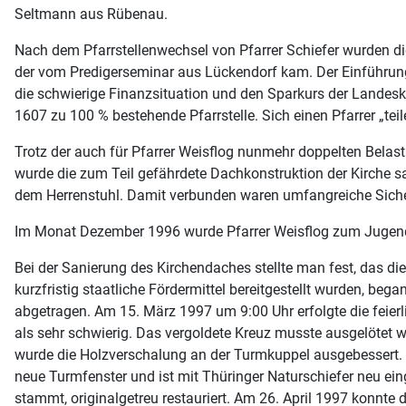
Seltmann aus Rübenau.
Nach dem Pfarrstellenwechsel von Pfarrer Schiefer wurden d
der vom Predigerseminar aus Lückendorf kam. Der Einführungs
die schwierige Finanzsituation und den Sparkurs der Landesk
1607 zu 100 % bestehende Pfarrstelle. Sich einen Pfarrer „tei
Trotz der auch für Pfarrer Weisflog nunmehr doppelten Bel
wurde die zum Teil gefährdete Dachkonstruktion der Kirche sa
dem Herrenstuhl. Damit verbunden waren umfangreiche Sic
Im Monat Dezember 1996 wurde Pfarrer Weisflog zum Jugendpf
Bei der Sanierung des Kirchendaches stellte man fest, das 
kurzfristig staatliche Fördermittel bereitgestellt wurden, be
abgetragen. Am 15. März 1997 um 9:00 Uhr erfolgte die feier
als sehr schwierig. Das vergoldete Kreuz musste ausgelötet 
wurde die Holzverschalung an der Turmkuppel ausgebessert. 
neue Turmfenster und ist mit Thüringer Naturschiefer neu e
stammt, originalgetreu restauriert. Am 26. April 1997 konnt