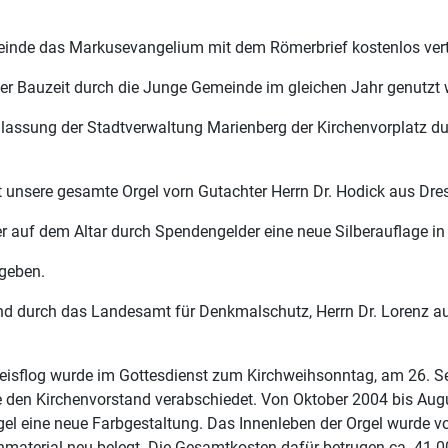
meinde das Markusevangelium mit dem Römerbrief kostenlos vert
er Bauzeit durch die Junge Gemeinde im gleichen Jahr genutzt 
lassung der Stadtverwaltung Marienberg der Kirchenvorplatz d
 unsere gesamte Orgel vorn Gutachter Herrn Dr. Hodick aus Dr
er auf dem Altar durch Spendengelder eine neue Silberauflage in 
egeben.
ind durch das Landesamt für Denkmalschutz, Herrn Dr. Lorenz 
Weisflog wurde im Gottesdienst zum Kirchweihsonntag, am 26. S
e den Kirchenvorstand verabschiedet. Von Oktober 2004 bis Aug
Orgel eine neue Farbgestaltung. Das Innenleben der Orgel wurde
nmaterial neu belegt. Die Gesamtkosten dafür betrugen ca. 41.0