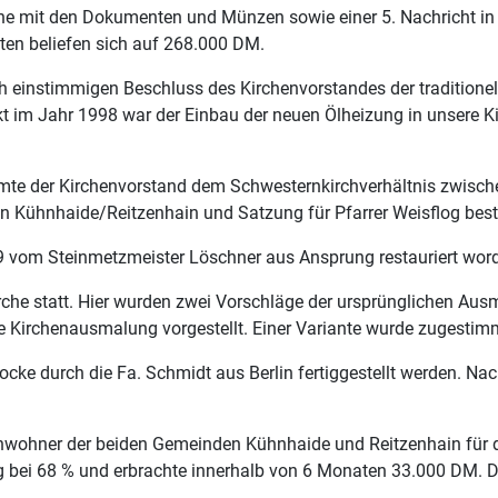
che mit den Dokumenten und Münzen sowie einer 5. Nachricht in
en beliefen sich auf 268.000 DM.
h einstimmigen Beschluss des Kirchenvorstandes der tradition
t im Jahr 1998 war der Einbau der neuen Ölheizung in unsere Ki
mte der Kirchenvorstand dem Schwesternkirchverhältnis zwisc
n Kühnhaide/Reitzenhain und Satzung für Pfarrer Weisflog best
99 vom Steinmetzmeister Löschner aus Ansprung restauriert wor
he statt. Hier wurden zwei Vorschläge der ursprünglichen Aus
e Kirchenausmalung vorgestellt. Einer Variante wurde zugestim
locke durch die Fa. Schmidt aus Berlin fertiggestellt werden. N
nwohner der beiden Gemeinden Kühnhaide und Reitzenhain für d
 bei 68 % und erbrachte innerhalb von 6 Monaten 33.000 DM. De